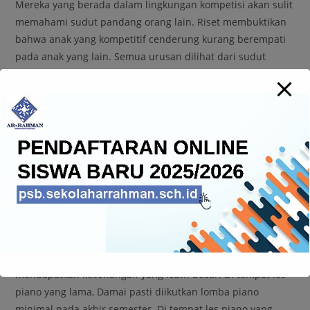
Mereka yang berada dalam lingkungan kompetisi akan sulit
memahami sudut pandang orang lain. Riset membuktikan
bahwa anak yang kompetitif cenderung kurang berempati
pada anak yang lain. Semua urusan dilihat dari sudut
pandang kepentingannya. Bila ada yang menghalanginya,
maka anak tersebut harus dimusuhi.
Bersenang-senang tidak berarti mengubah lapangan
bermain menjadi arena kompetisi.
Kita seringkali
menganggap kompetisi adalah satu-satunya sumber
kesenangan buat anak. Hampir semua kegiatan anak-anak
bersifat kompetisi bahkan kegiatan yang sifatnya untuk
bersenang-senang sekalipun. Semuanya dilombakan.
Saya sendiri menyaksikan perubahan dari kompetisi
menjadi kolaborasi justru membuat anak saya
mendapatkan kesenangan yang lebih besar. Di tempat les
piano yang lama, Damai pasti diikutkan lomba piano
minimal pada akhir semester. Di tempat les piano yang